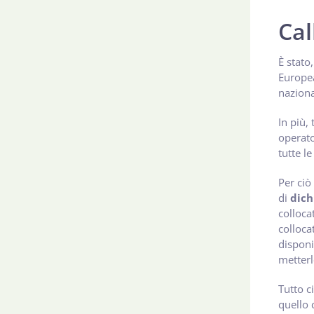
Cal
È stato
Europea
naziona
In più,
operato
tutte l
Per ciò
di
dich
colloca
colloca
disponi
metterl
Tutto c
quello 