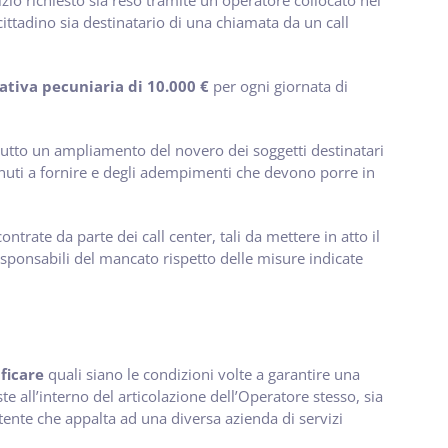
vizio richiesto sia reso tramite un operatore collocato nel
cittadino sia destinatario di una chiamata da un call
tiva pecuniaria di 10.000 €
per ogni giornata di
ttutto un ampliamento del novero dei soggetti destinatari
tenuti a fornire e degli adempimenti che devono porre in
ntrate da parte dei call center, tali da mettere in atto il
sponsabili del mancato rispetto delle misure indicate
ficare
quali siano le condizioni volte a garantire una
ste all’interno del articolazione dell’Operatore stesso, sia
tente che appalta ad una diversa azienda di servizi