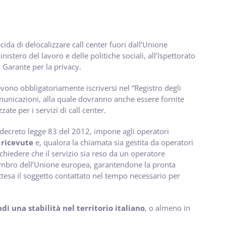
da di delocalizzare call center fuori dall’Unione
ro del lavoro e delle politiche sociali, all’Ispettorato
 Garante per la privacy.
devono obbligatoriamente iscriversi nel “Registro degli
omunicazioni, alla quale dovranno anche essere fornite
ate per i servizi di call center.
el decreto legge 83 del 2012, impone agli operatori
 ricevute
e, qualora la chiamata sia gestita da operatori
i chiedere che il servizio sia reso da un operatore
membro dell’Unione europea, garantendone la pronta
ttesa il soggetto contattato nel tempo necessario per
 una stabilità nel territorio italiano
, o almeno in