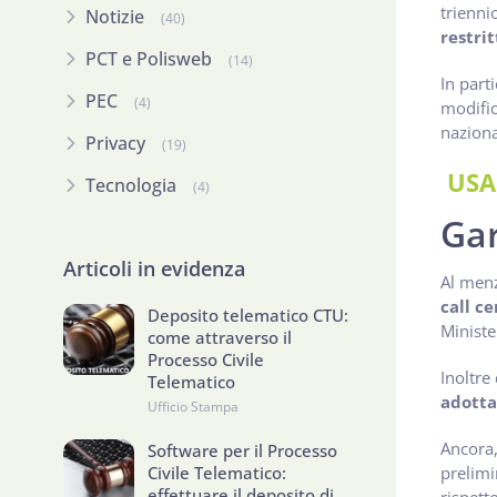
trienni
Notizie
(40)
restrit
PCT e Polisweb
(14)
In part
PEC
(4)
modific
naziona
Privacy
(19)
USA
Tecnologia
(4)
Gar
Articoli in evidenza
Al menz
call ce
Deposito telematico CTU:
Ministe
come attraverso il
Processo Civile
Inoltre
Telematico
adotta
Ufficio Stampa
Ancora,
Software per il Processo
Civile Telematico:
prelimi
effettuare il deposito di