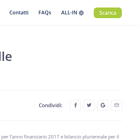
Contatti
FAQs
ALL-IN
Scarica
lle
Share this on FaceBook
Share this on Twitter
Share this on G
Share thi
Condividi:
per l’anno finanziario 2017 e bilancio pluriennale per il