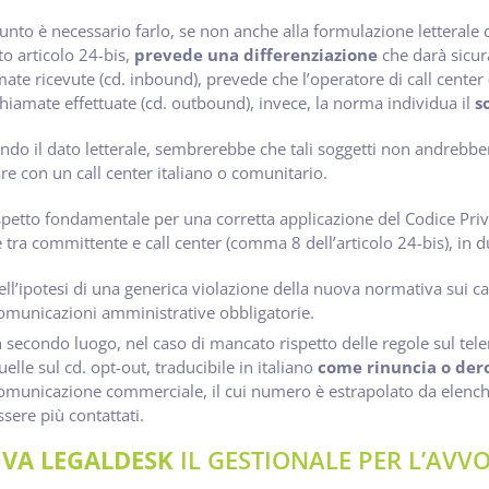
nto è necessario farlo, se non anche alla formulazione letterale
to articolo 24-bis,
prevede una differenziazione
che darà sicura
mate ricevute (cd. inbound), prevede che l’operatore di call center
chiamate effettuate (cd. outbound), invece, la norma individua il
s
do il dato letterale, sembrerebbe che tali soggetti non andrebber
are con un call center italiano o comunitario.
spetto fondamentale per una corretta applicazione del Codice Priva
e tra committente e call center (comma 8 dell’articolo 24-bis), in d
ell’ipotesi di una generica violazione della nuova normativa sui ca
omunicazioni amministrative obbligatorie.
n secondo luogo, nel caso di mancato rispetto delle regole sul tele
uelle sul cd. opt-out, traducibile in italiano
come rinuncia o der
omunicazione commerciale, il cui numero è estrapolato da elenchi t
ssere più contattati.
VA LEGALDESK
IL GESTIONALE PER L’AV