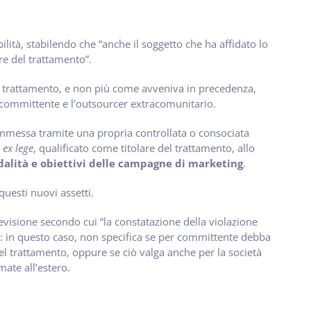
tà, stabilendo che “anche il soggetto che ha affidato lo
re del trattamento”.
el trattamento, e non più come avveniva in precedenza,
l committente e l’outsourcer extracomunitario.
ommessa tramite una propria controllata o consociata
è
ex lege
, qualificato come titolare del trattamento, allo
dalità e obiettivi delle campagne di marketing
.
questi nuovi assetti.
evisione secondo cui “la constatazione della violazione
e”: in questo caso, non specifica se per committente debba
l trattamento, oppure se ciò valga anche per la società
mate all’estero.