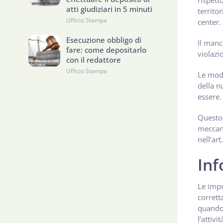
rispett
atti giudiziari in 5 minuti
territo
Ufficio Stampa
center.
Esecuzione obbligo di
Il manc
fare: come depositarlo
violazi
con il redattore
Ufficio Stampa
Le modi
della n
essere.
Questo 
meccani
nell’art
Inf
Le impr
corrett
quando 
l’attivi