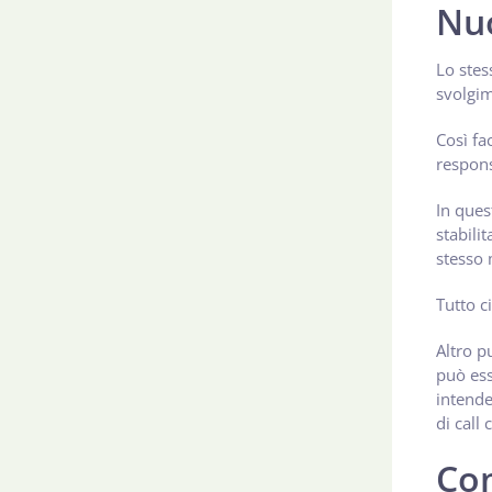
Nuo
Lo stes
svolgim
Così fa
respons
In ques
stabili
stesso
Tutto c
Altro p
può ess
intende
di call
Con