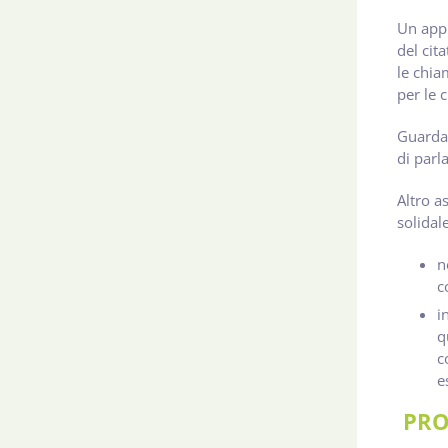
Un appu
del cita
le chia
per le 
Guardan
di parl
Altro a
solidal
n
c
i
q
c
e
PRO