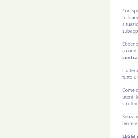
Con spe
richiama
situazio
subappa
Ebbene,
a condi
contra
L’ulteri
tutto u
Come de
utenti 
sfrutta
Senza v
lecite e
LEGGI