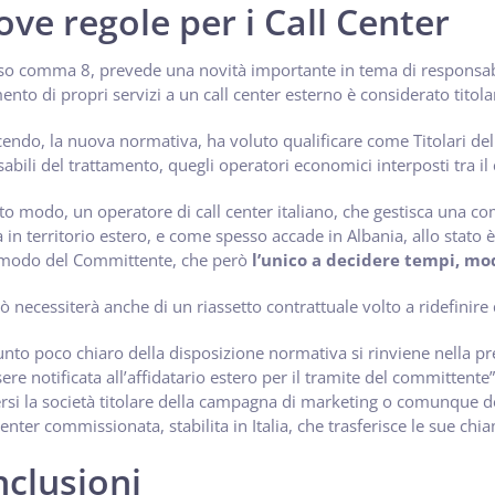
ve regole per i Call Center
so comma 8, prevede una novità importante in tema di responsabili
ento di propri servizi a un call center esterno è considerato titola
cendo, la nuova normativa, ha voluto qualificare come Titolari d
abili del trattamento, quegli operatori economici interposti tra i
to modo, un operatore di call center italiano, che gestisca una c
ta in territorio estero, e come spesso accade in Albania, allo stato 
 modo del Committente, che però
l’unico a decidere tempi, mo
iò necessiterà anche di un riassetto contrattuale volto a ridefinire 
unto poco chiaro della disposizione normativa si rinviene nella pr
ere notificata all’affidatario estero per il tramite del committent
rsi la società titolare della campagna di marketing o comunque de
 center commissionata, stabilita in Italia, che trasferisce le sue chia
clusioni