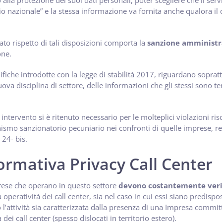
o alla protezione dei suoi dati personali, poter scegliere che il ser
rio nazionale” e la stessa informazione va fornita anche qualora il 
ato rispetto di tali disposizioni comporta la
sanzione amministra
one.
fiche introdotte con la legge di stabilità 2017, riguardano sopra
uova disciplina di settore, delle informazioni che gli stessi sono 
intervento si è ritenuto necessario per le molteplici violazioni risco
smo sanzionatorio pecuniario nei confronti di quelle imprese, re
. 24- bis.
ormativa Privacy Call Center
ese che operano in questo settore
devono costantemente veri
a operatività dei call center, sia nel caso in cui essi siano predispo
l’attività sia caratterizzata dalla presenza di una Impresa commit
tà dei call center (spesso dislocati in territorio estero).