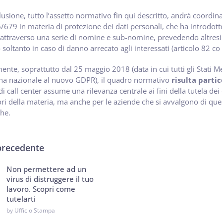
lusione, tutto l’assetto normativo fin qui descritto, andrà coor
/679 in materia di protezione dei dati personali, che ha introdotto l
 attraverso una serie di nomine e sub-nomine, prevedendo altresì l
 soltanto in caso di danno arrecato agli interessati (articolo 82 c
ente, soprattutto dal 25 maggio 2018 (data in cui tutti gli Stati
ina nazionale al nuovo GDPR), il quadro normativo
risulta part
 di call center assume una rilevanza centrale ai fini della tutela dei
ri della materia, ma anche per le aziende che si avvalgono di ques
che.
precedente
Non permettere ad un
virus di distruggere il tuo
lavoro. Scopri come
tutelarti
by Ufficio Stampa