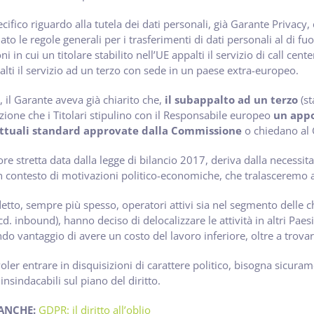
cifico riguardo alla tutela dei dati personali, già Garante Priva
to le regole generali per i trasferimenti di dati personali al di fuor
ni in cui un titolare stabilito nell’UE appalti il servizio di call ce
lti il servizio ad un terzo con sede in un paese extra-europeo.
 il Garante aveva già chiarito che,
il subappalto ad un terzo
(st
zione che i Titolari stipulino con il Responsabile europeo
un appo
ttuali standard approvate dalla Commissione
o chiedano al 
ore stretta data dalla legge di bilancio 2017, deriva dalla necessita 
n contesto di motivazioni politico-economiche, che tralasceremo ai 
tto, sempre più spesso, operatori attivi sia nel segmento delle ch
(cd. inbound), hanno deciso di delocalizzare le attività in altri Pae
ndo vantaggio di avere un costo del lavoro inferiore, oltre a trovar
oler entrare in disquisizioni di carattere politico, bisogna sicuram
 insindacabili sul piano del diritto.
 ANCHE:
GDPR: il diritto all’oblio