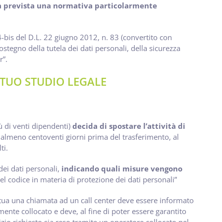
a prevista una normativa particolarmente
4-bis del D.L. 22 giugno 2012, n. 83 (convertito con
ostegno della tutela dei dati personali, della sicurezza
r”.
L TUO STUDIO LEGALE
ù di venti dipendenti)
decida di spostare l’attività di
lmeno centoventi giorni prima del trasferimento, al
ti.
dei dati personali,
indicando quali misure vengono
del codice in materia di protezione dei dati personali”
ttua una chiamata ad un call center deve essere informato
mente collocato e deve, al fine di poter essere garantito