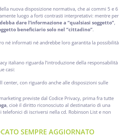
 della nuova disposizione normativa, che ai commi 5 e 6
mente luogo a forti contrasti interpretativi: mentre per
debba dare l’informazione a “qualsiasi soggetto”
,
oggetto beneficiario solo nel “cittadino”
.
o né informati né andrebbe loro garantita la possibilità
cy italiano riguarda l’introduzione della responsabilità
ue casi:
ll center, con riguardo anche alle disposizioni sulle
marketing previste dal Codice Privacy, prima fra tutte
oga
, cioè il diritto riconosciuto al destinatario di una
elefonici di iscriversi nella cd. Robinson List e non
VOCATO SEMPRE AGGIORNATO