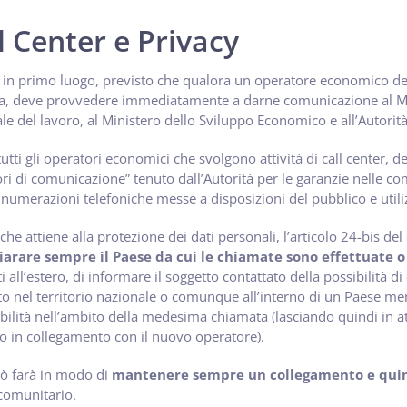
l Center e Privacy
, in primo luogo, previsto che qualora un operatore economico deci
, deve provvedere immediatamente a darne comunicazione al Ministe
le del lavoro, al Ministero dello Sviluppo Economico e all’Autorità
 tutti gli operatori economici che svolgono attività di call center, 
ri di comunicazione” tenuto dall’Autorità per le garanzie nelle c
e numerazioni telefoniche messe a disposizioni del pubblico e utilizz
 che attiene alla protezione dei dati personali, l’articolo 24-bis d
iarare sempre il Paese da cui le chiamate sono effettuate o
ti all’estero, di informare il soggetto contattato della possibilità d
to nel territorio nazionale o comunque all’interno di un Paese 
bilità nell’ambito della medesima chiamata (lasciando quindi in a
o in collegamento con il nuovo operatore).
iò farà in modo di
mantenere sempre un collegamento e quindi
comunitario.