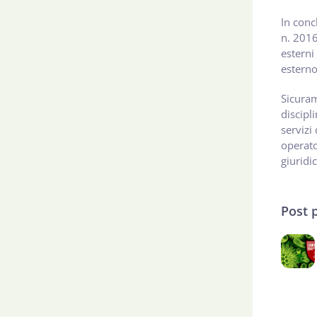
In conc
n. 2016
esterni
esterno
Sicuram
discipl
servizi
operato
giuridi
Post 