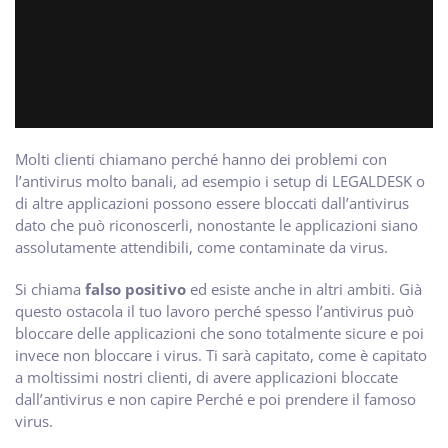
Molti clienti chiamano perché hanno dei problemi con
l’antivirus molto banali, ad esempio i setup di LEGALDESK o
di altre applicazioni possono essere bloccati dall’antivirus
dato che può riconoscerli, nonostante le applicazioni siano
assolutamente attendibili, come contaminate da virus.
Si chiama
falso positivo
ed esiste anche in altri ambiti. Già
questo ostacola il tuo lavoro perché spesso l’antivirus può
bloccare delle applicazioni che sono totalmente sicure e poi
invece non bloccare i virus. Ti sarà capitato, come è capitato
a moltissimi nostri clienti, di avere applicazioni bloccate
dall’antivirus e non capire Perché e poi prendere il famoso
virus.