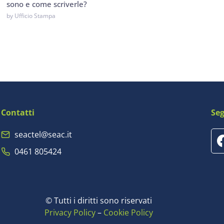
sono e come scriverle?
by Ufficio Stampa
Contatti
Seg
seactel@seac.it
0461 805424
© Tutti i diritti sono riservati
Privacy Policy
–
Cookie Policy