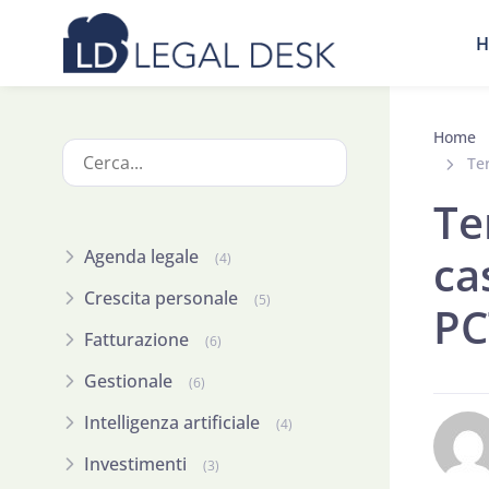
H
Home
Te
Te
Agenda legale
ca
(4)
Crescita personale
(5)
PC
Fatturazione
(6)
Gestionale
(6)
Intelligenza artificiale
(4)
Investimenti
(3)