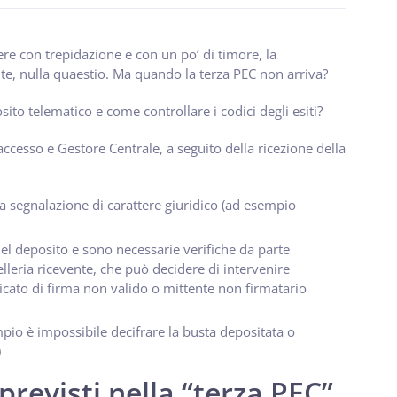
ere con trepidazione e con un po’ di timore, la
te, nulla quaestio. Ma quando la terza PEC non arriva?
ito telematico e come controllare i codici degli esiti?
 accesso e Gestore Centrale, a seguito della ricezione della
a segnalazione di carattere giuridico (ad esempio
l deposito e sono necessarie verifiche da parte
celleria ricevente, che può decidere di intervenire
ificato di firma non valido o mittente non firmatario
pio è impossibile decifrare la busta depositata o
)
revisti nella “terza PEC”