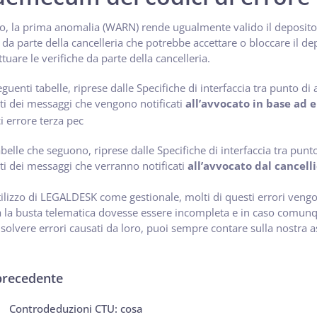
o, la prima anomalia (WARN) rende ugualmente valido il deposito d
a da parte della cancelleria che potrebbe accettare o bloccare il de
ttuare le verifiche da parte della cancelleria.
eguenti tabelle, riprese dalle Specifiche di interfaccia tra punto di
i dei messaggi che vengono notificati
all’avvocato in base ad e
abelle che seguono, riprese dalle Specifiche di interfaccia tra punt
i dei messaggi che verranno notificati
all’avvocato dal cancelli
tilizzo di LEGALDESK come gestionale, molti di questi errori vengo
 la busta telematica dovesse essere incompleta e in caso comunqu
solvere errori causati da loro, puoi sempre contare sulla nostra a
precedente
Controdeduzioni CTU: cosa