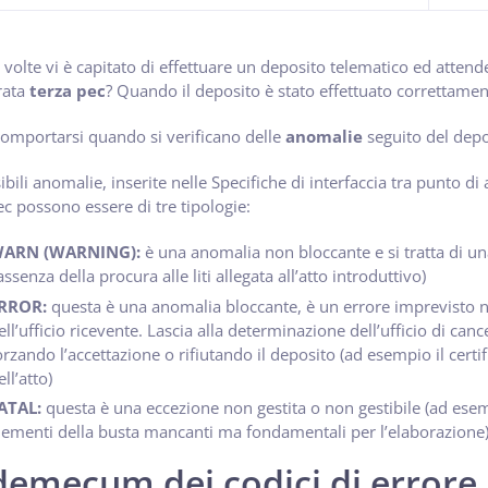
volte vi è capitato di effettuare un deposito telematico ed attend
rata
terza pec
? Quando il deposito è stato effettuato correttamen
mportarsi quando si verificano delle
anomalie
seguito del depos
ibili anomalie, inserite nelle Specifiche di interfaccia tra punto di
ec possono essere di tre tipologie:
ARN (WARNING):
è una anomalia non bloccante e si tratta di un
’assenza della procura alle liti allegata all’atto introduttivo)
RROR:
questa è una anomalia bloccante, è un errore imprevisto ne
ell’ufficio ricevente. Lascia alla determinazione dell’ufficio di can
orzando l’accettazione o rifiutando il deposito (ad esempio il cert
ell’atto)
ATAL:
questa è una eccezione non gestita o non gestibile (ad esem
lementi della busta mancanti ma fondamentali per l’elaborazione
emecum dei codici di errore p