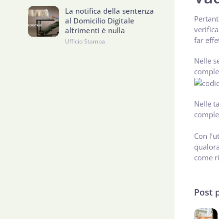
La notifica della sentenza
Pertant
al Domicilio Digitale
verific
altrimenti è nulla
far effe
Ufficio Stampa
Nelle s
complet
Nelle t
complet
Con l’u
qualora
come ri
Post 