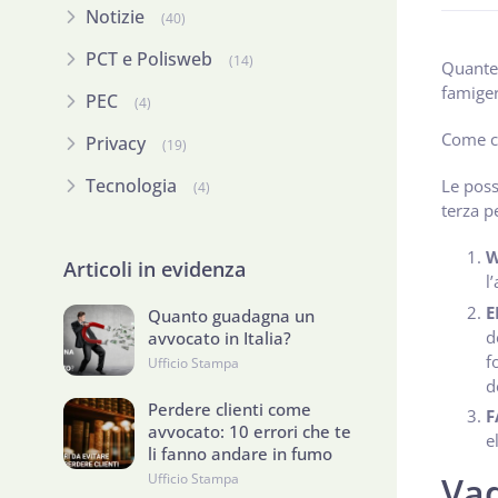
Notizie
(40)
PCT e Polisweb
(14)
Quante 
famige
PEC
(4)
Come co
Privacy
(19)
Tecnologia
Le poss
(4)
terza p
W
Articoli in evidenza
l
E
Quanto guadagna un
d
avvocato in Italia?
f
Ufficio Stampa
d
Perdere clienti come
F
avvocato: 10 errori che te
e
li fanno andare in fumo
Vad
Ufficio Stampa